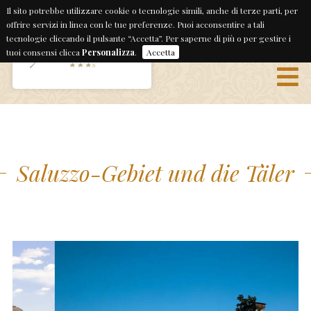
Il sito potrebbe utilizzare cookie o tecnologie simili, anche di terze parti, per
offrire servizi in linea con le tue preferenze. Puoi acconsentire a tali
tecnologie cliccando il pulsante “Accetta”. Per saperne di più o per gestire i
It
En
De
Fr
tuoi consensi clicca
Personalizza
.
Accetta
Saluzzo-Gebiet und die Täler