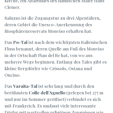
Kirche, ein Altarbildes des flämischen Maler Hans
Clemer.
Saluzzo ist die Zugangstur zu drei Alpentälern,
deren Gebiet die Unesco-Anerkennung des
Biosphärenreservats Monviso erhalten hat.
Das
Po-Tal
ist nach dem wichtigsten italienischen
Fluss benannt, deren Quelle am Fuß des Monviso
in der Ortschaft Pian del Re hat, von wo aus
mehrere Wege beginnen. Entlang des Tales gibt es
kleine Bergdörfer wie Crissolo, Ostana und
Oncino.
Das
Varaita-Tal
ist sehr lang und durch den
berühmten
Colle dell’Agnello
(gelegen bei 277 m
und nur im Sommer geöffnet) verbindet es sich
mit Frankreich. Es umfasst viele interessante
Dörfer mit wertvollen religiösen Zeugnissen wie